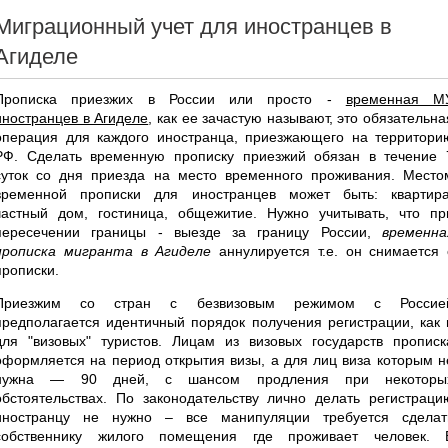
Миграционный учет для иностранцев в
Агиделе
Прописка приезжих в России или просто -
временная М
иностранцев в Агиделе
, как ее зачастую называют, это обязательна
операция для каждого иностранца, приезжающего на территори
РФ. Сделать временную прописку приезжий обязан в течение 
суток со дня приезда на место временного проживания. Место
временной прописки для иностранцев может быть: квартира
частный дом, гостиница, общежитие. Нужно учитывать, что пр
пересечении границы - выезде за границу России,
временна
прописка мигранта в Агиделе
аннулируется т.е. он снимается 
прописки.
Приезжим со стран с безвизовым режимом с Россие
предполагается идентичный порядок получения регистрации, как 
для "визовых" туристов. Лицам из визовых государств прописк
оформляется на период открытия визы, а для лиц виза которым н
нужна — 90 дней, с шансом продления при некоторы
обстоятельствах. По законодательству лично делать регистраци
иностранцу не нужно – все манипуляции требуется сделат
собственнику жилого помещения где проживает человек. 