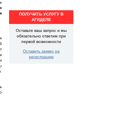
ь
в
я
ПОЛУЧИТЬ УСЛУГУ В
АГИДЕЛЕ
Оставьте ваш запрос и мы
обязательно ответим при
я
первой возможности
й
т
Оставить заявку на
м
регистрацию
и
и
.
ь
о