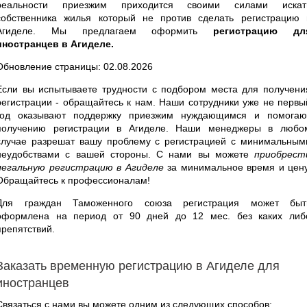
реальности приезжим приходится своими силами искат
собственника жилья который не против сделать регистрацию 
Агиделе. Мы предлагаем оформить
регистрацию дл
иностранцев в Агиделе.
Обновление страницы: 02.08.2026
Если вы испытываете трудности с подбором места для получени
регистрации - обращайтесь к нам. Наши сотрудники уже не первы
год оказывают поддержку приезжим нуждающимся и помогаю
получению регистрации в Агиделе. Наши менеджеры в любо
случае разрешат вашу проблему с регистрацией с минимальным
неудобствами с вашей стороны. С нами вы можете
приобрест
легальную регистрацию в Агиделе
за минимальное время и цену
Обращайтесь к профессионалам!
Для граждан Таможенного союза регистрация может быт
оформлена на период от 90 дней до 12 мес. без каких либ
препятствий.
Заказать временную регистрацию в Агиделе для
иностранцев
Связаться с нами вы можете одним из следующих способов: