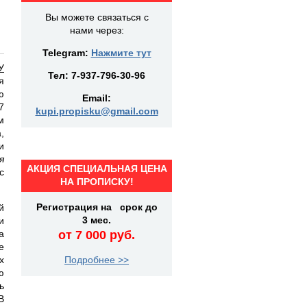
Вы можете связаться с
нами через:
Telegram:
Нажмите тут
У
Тел:
7-937-796-30-96
я
ю
Email:
7
kupi.propisku@gmail.com
м
,
и
я
АКЦИЯ СПЕЦИАЛЬНАЯ ЦЕНА
с
НА ПРОПИСКУ!
Регистрация на срок до
й
3 мес.
и
а
от 7 000 руб.
е
х
Подробнее >>
ю
ь
В